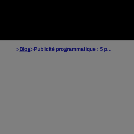
>
Blog
>
Publicité programmatique : 5 p...