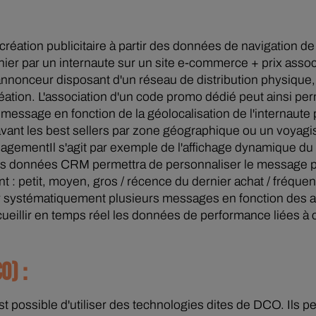
 création publicitaire à partir des données de navigation de
ier par un internaute sur un site e-commerce + prix associé
 annonceur disposant d'un réseau de distribution physique
réation. L'association d'un code promo dédié peut ainsi pe
u message en fonction de la géolocalisation de l'internaut
vant les best sellers par zone géographique ou un voyagis
agementIl s'agit par exemple de l'affichage dynamique du p
n des données CRM permettra de personnaliser le message p
 : petit, moyen, gros / récence du dernier achat / fréquen
r systématiquement plusieurs messages en fonction des au
cueillir en temps réel les données de performance liées à 
O) :
t possible d'utiliser des technologies dites de DCO. Ils 