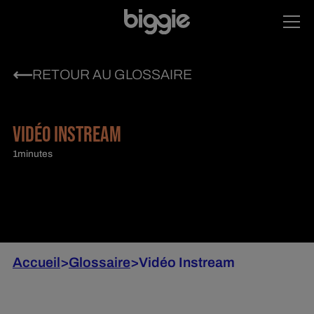
RETOUR AU GLOSSAIRE
VIDÉO INSTREAM
1
minutes
Accueil
>
Glossaire
>
Vidéo Instream