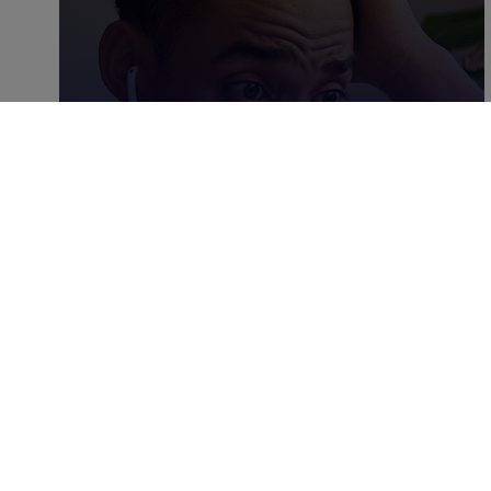
JANUARY 9, 2025
|
6
MIN
Attribution marketing :
quel modèle choisir selon
ses objectifs ?