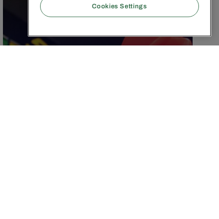
Cookies Settings
JANUARY 13, 2025
|
3
MIN
Le grand retour inattendu
du ciblage contextuel