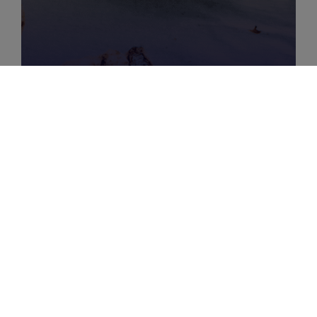
JANUARY 9, 2025
|
3
MIN
Cookieless : Comment
continuer à faire de la
publicité dans un monde
sans cookies ?