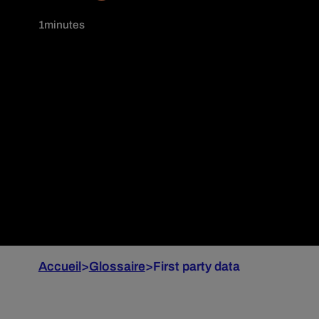
1
minutes
Accueil
>
Glossaire
>
First party data