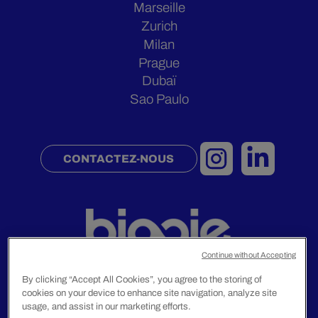
Marseille
Zurich
Milan
Prague
Dubaï
Sao Paulo
CONTACTEZ-NOUS
Continue without Accepting
By clicking “Accept All Cookies”, you agree to the storing of
cookies on your device to enhance site navigation, analyze site
Mentions Légales
usage, and assist in our marketing efforts.