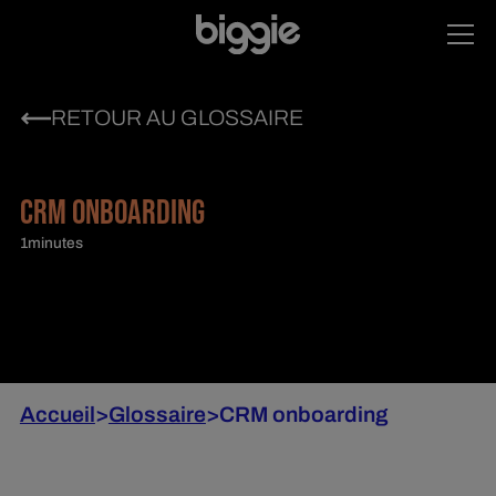
RETOUR AU GLOSSAIRE
CRM ONBOARDING
1
minutes
Accueil
>
Glossaire
>
CRM onboarding